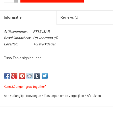
-
Informatie
Reviews
(0)
Artikelnummer:
FT1548AR
Beschikbaarheid:
Op voorraad
(9)
Levertijd:
1-2 werkdagen
Fisso Table sign houder
Stijlvolle sign houder voor de toonbank. Handige en elegante
ondersteuning voor tafel en toonbank. Signs, frames of
naamkaarten staan stevig met de Fisso Table steun.
Kunst&Dünger "grow together"
Paneeldikte: max. 8mm. Materiaal: veredeld messing.
Paneel niet inbegrepen.
Aan verlanglijst toevoegen
/
Toevoegen om te vergelijken
/
Afdrukken
PDF