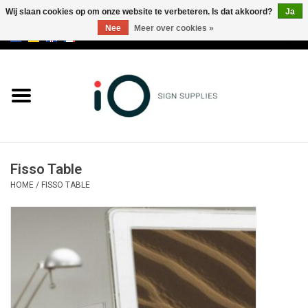
Wij slaan cookies op om onze website te verbeteren. Is dat akkoord?
Ja
Nee
Meer over cookies »
0 Artikelen - €0,00
Alle producten
Merken
NIEUWS
Fisso Table
Bel ons op +32 3 353 67 63
HOME
/
FISSO TABLE