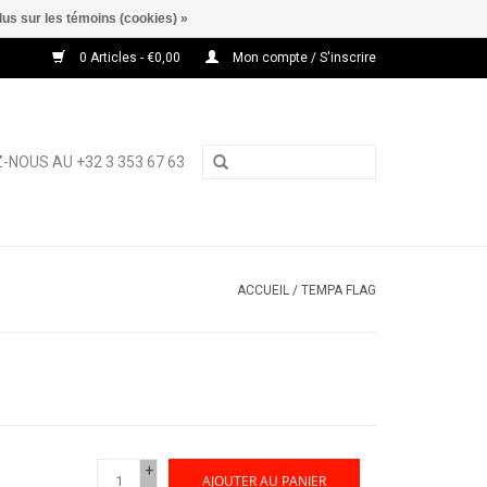
lus sur les témoins (cookies) »
0 Articles - €0,00
Mon compte / S'inscrire
-NOUS AU +32 3 353 67 63
ACCUEIL
/
TEMPA FLAG
+
AJOUTER AU PANIER