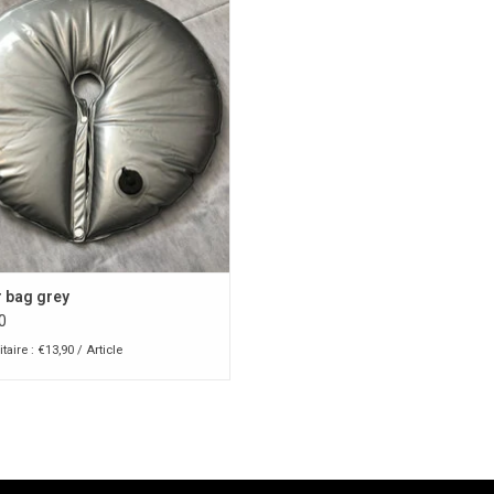
AJOUTER AU PANIER
 bag grey
0
taire : €13,90 / Article