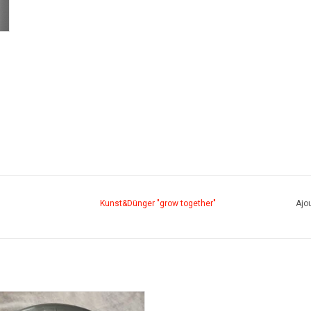
Kunst&Dünger "grow together"
Ajou
Water bag grey