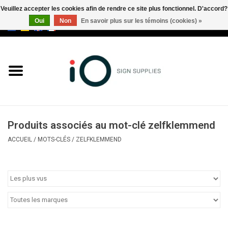
Veuillez accepter les cookies afin de rendre ce site plus fonctionnel. D'accord?
Oui
Non
En savoir plus sur les témoins (cookies) »
0 Articles - €0,00
Tous les produits
Marques
Nouveautés
Produits associés au mot-clé zelfklemmend
Appelez-nous au +32 3 353 67
ACCUEIL
/
MOTS-CLÉS
/
ZELFKLEMMEND
63