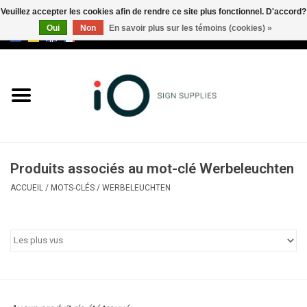
Veuillez accepter les cookies afin de rendre ce site plus fonctionnel. D'accord?
Oui
Non
En savoir plus sur les témoins (cookies) »
0 Articles - €0,00
Tous les produits
Marques
Nouveautés
Produits associés au mot-clé Werbeleuchten
Appelez-nous au +32 3 353 67
ACCUEIL
/
MOTS-CLÉS
/
WERBELEUCHTEN
63