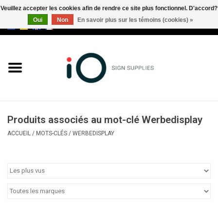
Veuillez accepter les cookies afin de rendre ce site plus fonctionnel. D'accord?
Oui
Non
En savoir plus sur les témoins (cookies) »
0 Articles - €0,00
Tous les produits
Marques
Nouveautés
Produits associés au mot-clé Werbedisplay
Appelez-nous au +32 3 353 67
ACCUEIL
/
MOTS-CLÉS
/
WERBEDISPLAY
63