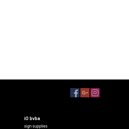
iO bvba
sign supplies