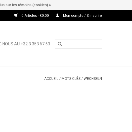
lus sur les témoins (cookies) »
0 Articles - €0,00
Mon compte / S'inscrire
-NOUS AU +32 3 353 67 63
ACCUEIL
/
MOTS-CLÉS
/
WECHSELN