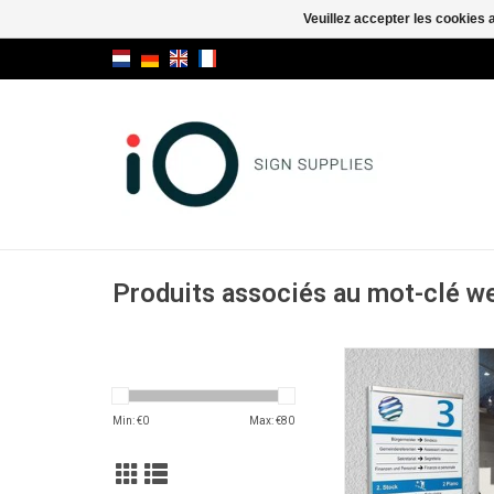
Veuillez accepter les cookies 
Produits associés au mot-clé w
Glassnox
AJOUTER AU PA
Min: €
0
Max: €
80