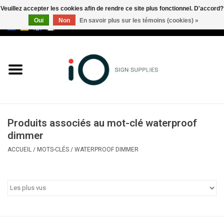
Veuillez accepter les cookies afin de rendre ce site plus fonctionnel. D'accord?
Oui
Non
En savoir plus sur les témoins (cookies) »
0 Articles - €0,00
Tous les produits
Marques
Nouveautés
Produits associés au mot-clé waterproof
Appelez-nous au +32 3 353 67
dimmer
63
ACCUEIL
/
MOTS-CLÉS
/
WATERPROOF DIMMER