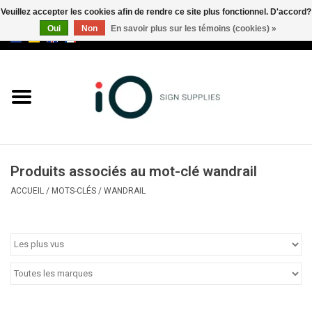
Veuillez accepter les cookies afin de rendre ce site plus fonctionnel. D'accord?
Oui
Non
En savoir plus sur les témoins (cookies) »
0 Articles - €0,00
Tous les produits
Marques
Nouveautés
Produits associés au mot-clé wandrail
Appelez-nous au +32 3 353 67
ACCUEIL
/
MOTS-CLÉS
/
WANDRAIL
63