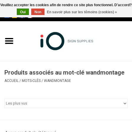
Veuillez accepter les cookies afin de rendre ce site plus fonctionnel. D'accord?
Oui
Non
En savoir plus sur les témoins (cookies) »
0 Articles - €0,00
Tous les produits
Marques
Nouveautés
Produits associés au mot-clé wandmontage
Appelez-nous au +32 3 353 67
ACCUEIL
/
MOTS-CLÉS
/
WANDMONTAGE
63