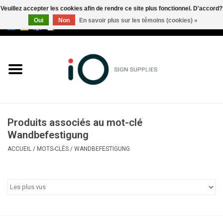
Veuillez accepter les cookies afin de rendre ce site plus fonctionnel. D'accord?
Oui
Non
En savoir plus sur les témoins (cookies) »
0 Articles - €0,00
Tous les produits
Marques
Nouveautés
Produits associés au mot-clé
Appelez-nous au +32 3 353 67
Wandbefestigung
63
ACCUEIL
/
MOTS-CLÉS
/
WANDBEFESTIGUNG