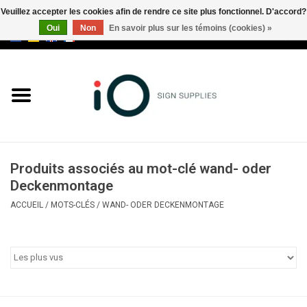
Veuillez accepter les cookies afin de rendre ce site plus fonctionnel. D'accord?
Oui
Non
En savoir plus sur les témoins (cookies) »
0 Articles - €0,00
Tous les produits
Marques
Nouveautés
Produits associés au mot-clé wand- oder
Appelez-nous au +32 3 353 67
Deckenmontage
63
ACCUEIL
/
MOTS-CLÉS
/
WAND- ODER DECKENMONTAGE