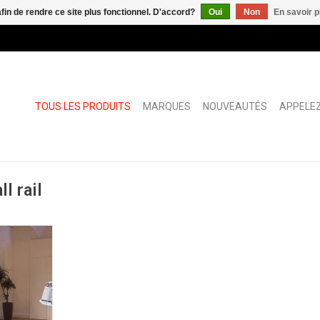
afin de rendre ce site plus fonctionnel. D'accord?
Oui
Non
En savoir p
TOUS LES PRODUITS
MARQUES
NOUVEAUTÉS
APPELEZ
l rail
lent en
O pour
ément des
parents ou
 notes, les
 flip chart
par le bas.