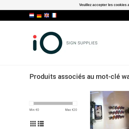
Veuillez accepter les cookies 
Produits associés au mot-clé wal
Rail mural polyva
aluminium DACAP
suspendre simultan
Min: €
0
Max: €
20
porte-dépliants trans
d'autres affiches. Les
plans, les feuilles de
s'insèrent facilement 