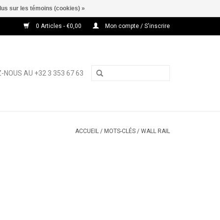
lus sur les témoins (cookies) »
0 Articles - €0,00
Mon compte / S'inscrire
-NOUS AU +32 3 353 67 63
ACCUEIL
/
MOTS-CLÉS
/
WALL RAIL