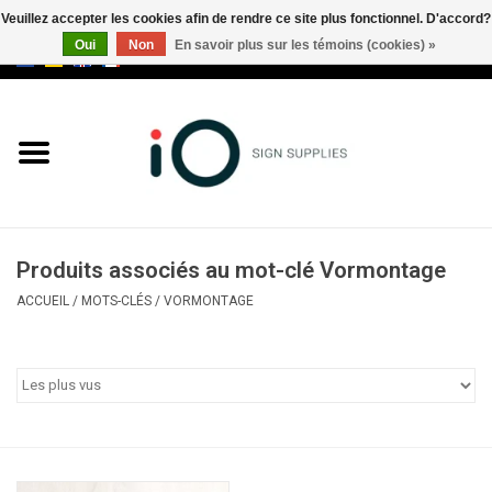
Veuillez accepter les cookies afin de rendre ce site plus fonctionnel. D'accord?
Oui
Non
En savoir plus sur les témoins (cookies) »
0 Articles - €0,00
Tous les produits
Marques
Nouveautés
Produits associés au mot-clé Vormontage
Appelez-nous au +32 3 353 67
ACCUEIL
/
MOTS-CLÉS
/
VORMONTAGE
63