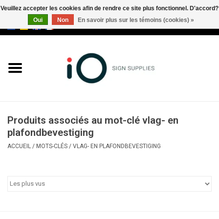
Veuillez accepter les cookies afin de rendre ce site plus fonctionnel. D'accord?
Oui
Non
En savoir plus sur les témoins (cookies) »
0 Articles - €0,00
Tous les produits
Marques
Nouveautés
Produits associés au mot-clé vlag- en
Appelez-nous au +32 3 353 67
plafondbevestiging
63
ACCUEIL
/
MOTS-CLÉS
/
VLAG- EN PLAFONDBEVESTIGING