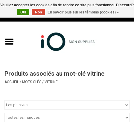
Veuillez accepter les cookies afin de rendre ce site plus fonctionnel. D'accord?
Oui
Non
En savoir plus sur les témoins (cookies) »
0 Articles - €0,00
Tous les produits
Marques
Nouveautés
Produits associés au mot-clé vitrine
Appelez-nous au +32 3 353 67
ACCUEIL
/
MOTS-CLÉS
/
VITRINE
63