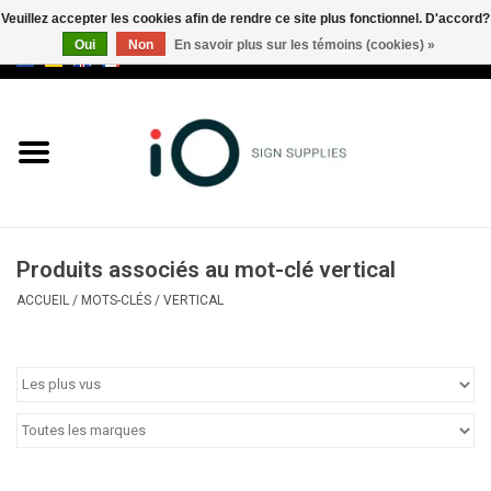
Veuillez accepter les cookies afin de rendre ce site plus fonctionnel. D'accord?
Oui
Non
En savoir plus sur les témoins (cookies) »
0 Articles - €0,00
Tous les produits
Marques
Nouveautés
Produits associés au mot-clé vertical
Appelez-nous au +32 3 353 67
ACCUEIL
/
MOTS-CLÉS
/
VERTICAL
63