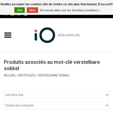
Veuillez accepter les cookies afin de rendre ce site plus fonctionnel. D'accord?
Oui
Non
En savoir plus sur les témoins (cookies) »
0 Articles - €0,00
Tous les produits
Marques
Nouveautés
Produits associés au mot-clé verstelbare
Appelez-nous au +32 3 353 67
sokkel
63
ACCUEIL
/
MOTS-CLÉS
/
VERSTELBARE SOKKEL