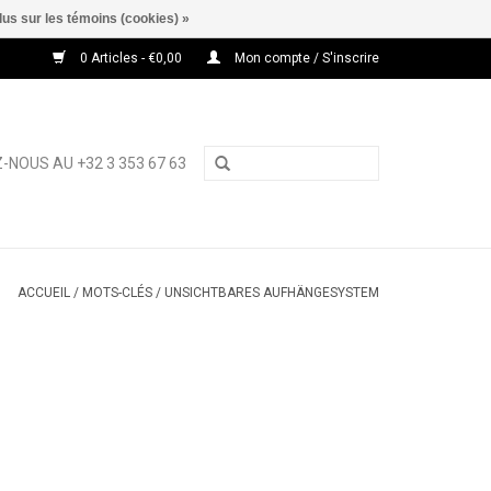
lus sur les témoins (cookies) »
0 Articles - €0,00
Mon compte / S'inscrire
-NOUS AU +32 3 353 67 63
ACCUEIL
/
MOTS-CLÉS
/
UNSICHTBARES AUFHÄNGESYSTEM