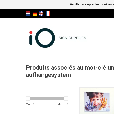
Veuillez accepter les cookies 
Produits associés au mot-clé u
aufhängesystem
Fissart système de 
invisible
AJOUTER AU PA
Min: €
0
Max: €
90