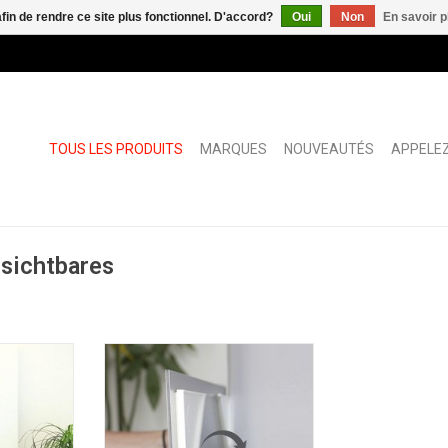
afin de rendre ce site plus fonctionnel. D'accord?
Oui
Non
En savoir p
TOUS LES PRODUITS
MARQUES
NOUVEAUTÉS
APPELEZ
nsichtbares
suspension
Fissart système de suspension
invisible
NIER
AJOUTER AU PANIER