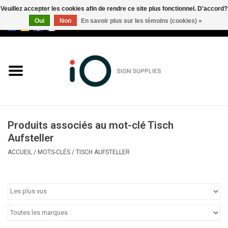
Veuillez accepter les cookies afin de rendre ce site plus fonctionnel. D'accord?
Oui
Non
En savoir plus sur les témoins (cookies) »
0 Articles - €0,00
Tous les produits
Marques
Nouveautés
Produits associés au mot-clé Tisch
Appelez-nous au +32 3 353 67
Aufsteller
63
ACCUEIL
/
MOTS-CLÉS
/
TISCH AUFSTELLER