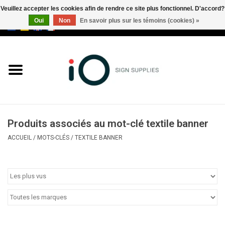
Veuillez accepter les cookies afin de rendre ce site plus fonctionnel. D'accord?
Oui
Non
En savoir plus sur les témoins (cookies) »
0 Articles - €0,00
Tous les produits
Marques
Nouveautés
Produits associés au mot-clé textile banner
Appelez-nous au +32 3 353 67
ACCUEIL
/
MOTS-CLÉS
/
TEXTILE BANNER
63