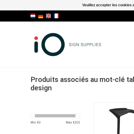
Veuillez accepter les cookies 
Produits associés au mot-clé ta
design
Miura stool tab
AJOUTER AU PA
Min: €
0
Max: €
250