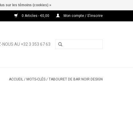
lus sur les témoins (cookies) »
0 Articles - €0,00
Mon compte / S'inscrire
-NOUS AU +32 3 353 67 63
ACCUEIL
/
MOTS-CLÉS
/
TABOURET DE BAR NOIR DESIGN