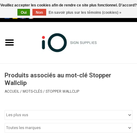
Veuillez accepter les cookies afin de rendre ce site plus fonctionnel. D'accord?
Oui
Non
En savoir plus sur les témoins (cookies) »
0 Articles - €0,00
Tous les produits
Marques
Nouveautés
Produits associés au mot-clé Stopper
Appelez-nous au +32 3 353 67
Wallclip
63
ACCUEIL
/
MOTS-CLÉS
/
STOPPER WALLCLIP