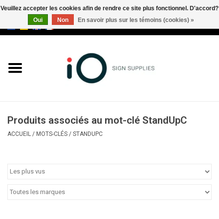
Veuillez accepter les cookies afin de rendre ce site plus fonctionnel. D'accord?
Oui
Non
En savoir plus sur les témoins (cookies) »
0 Articles - €0,00
Tous les produits
Marques
Nouveautés
Produits associés au mot-clé StandUpC
Appelez-nous au +32 3 353 67
ACCUEIL
/
MOTS-CLÉS
/
STANDUPC
63