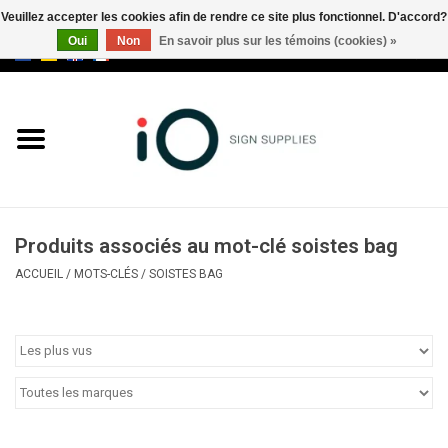
Veuillez accepter les cookies afin de rendre ce site plus fonctionnel. D'accord?
Oui
Non
En savoir plus sur les témoins (cookies) »
0 Articles - €0,00
Tous les produits
Marques
Nouveautés
Produits associés au mot-clé soistes bag
Appelez-nous au +32 3 353 67
ACCUEIL
/
MOTS-CLÉS
/
SOISTES BAG
63