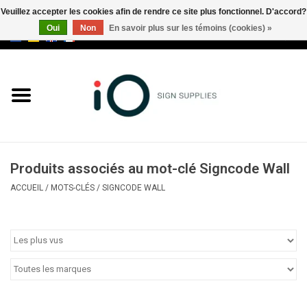
Veuillez accepter les cookies afin de rendre ce site plus fonctionnel. D'accord?
Oui
Non
En savoir plus sur les témoins (cookies) »
0 Articles - €0,00
Tous les produits
Marques
Nouveautés
Produits associés au mot-clé Signcode Wall
Appelez-nous au +32 3 353 67
ACCUEIL
/
MOTS-CLÉS
/
SIGNCODE WALL
63