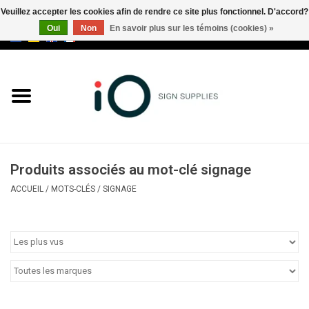
Veuillez accepter les cookies afin de rendre ce site plus fonctionnel. D'accord?
Oui
Non
En savoir plus sur les témoins (cookies) »
0 Articles - €0,00
Tous les produits
Marques
Nouveautés
Produits associés au mot-clé signage
Appelez-nous au +32 3 353 67
ACCUEIL
/
MOTS-CLÉS
/
SIGNAGE
63