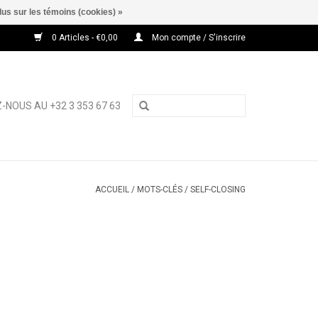
lus sur les témoins (cookies) »
0 Articles - €0,00
Mon compte / S'inscrire
-NOUS AU +32 3 353 67 63
ACCUEIL
/
MOTS-CLÉS
/
SELF-CLOSING