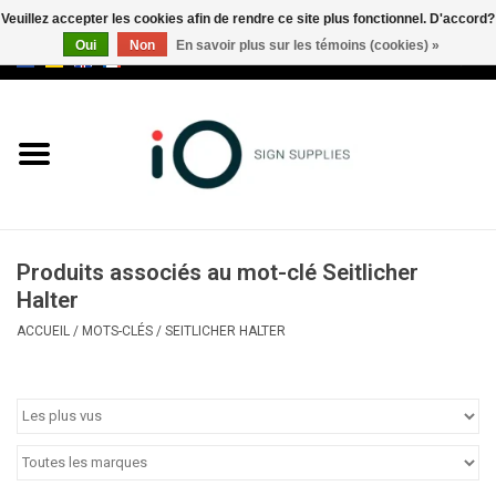
Veuillez accepter les cookies afin de rendre ce site plus fonctionnel. D'accord?
Oui
Non
En savoir plus sur les témoins (cookies) »
0 Articles - €0,00
Tous les produits
Marques
Nouveautés
Produits associés au mot-clé Seitlicher
Appelez-nous au +32 3 353 67
Halter
63
ACCUEIL
/
MOTS-CLÉS
/
SEITLICHER HALTER