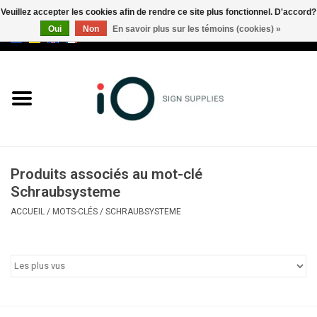
Veuillez accepter les cookies afin de rendre ce site plus fonctionnel. D'accord?
Oui
Non
En savoir plus sur les témoins (cookies) »
0 Articles - €0,00
Tous les produits
Marques
Nouveautés
Produits associés au mot-clé
Appelez-nous au +32 3 353 67
Schraubsysteme
63
ACCUEIL
/
MOTS-CLÉS
/
SCHRAUBSYSTEME