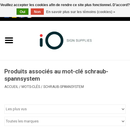
Veuillez accepter les cookies afin de rendre ce site plus fonctionnel. D'accord?
Oui
Non
En savoir plus sur les témoins (cookies) »
0 Articles - €0,00
Tous les produits
Marques
Nouveautés
Produits associés au mot-clé schraub-
Appelez-nous au +32 3 353 67
spannsystem
63
ACCUEIL
/
MOTS-CLÉS
/
SCHRAUB-SPANNSYSTEM