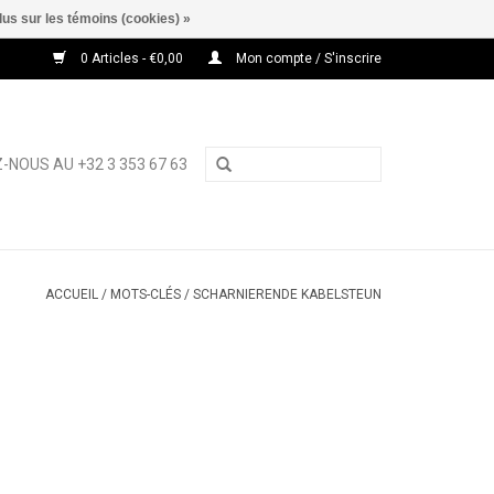
lus sur les témoins (cookies) »
0 Articles - €0,00
Mon compte / S'inscrire
-NOUS AU +32 3 353 67 63
ACCUEIL
/
MOTS-CLÉS
/
SCHARNIERENDE KABELSTEUN