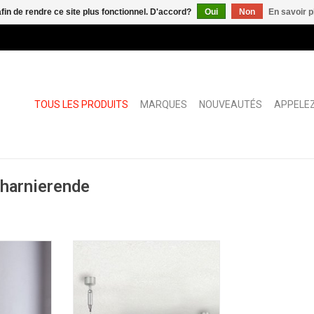
afin de rendre ce site plus fonctionnel. D'accord?
Oui
Non
En savoir p
TOUS LES PRODUITS
MARQUES
NOUVEAUTÉS
APPELEZ
charnierende
câble
Fly Plusmini support de câble
NIER
AJOUTER AU PANIER