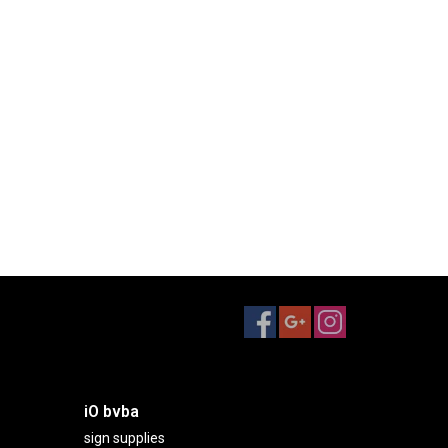
iO bvba
sign supplies