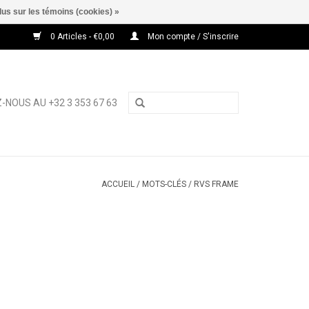
lus sur les témoins (cookies) »
0 Articles - €0,00
Mon compte / S'inscrire
-NOUS AU +32 3 353 67 63
ACCUEIL
/
MOTS-CLÉS
/
RVS FRAME