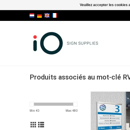
Veuillez accepter les cookies 
Produits associés au mot-clé R
Glassnox
AJOUTER AU PA
Min: €
0
Max: €
80