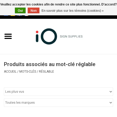
Veuillez accepter les cookies afin de rendre ce site plus fonctionnel. D'accord?
Oui
Non
En savoir plus sur les témoins (cookies) »
0 Articles - €0,00
Tous les produits
Marques
Nouveautés
Produits associés au mot-clé réglable
Appelez-nous au +32 3 353 67
ACCUEIL
/
MOTS-CLÉS
/
RÉGLABLE
63