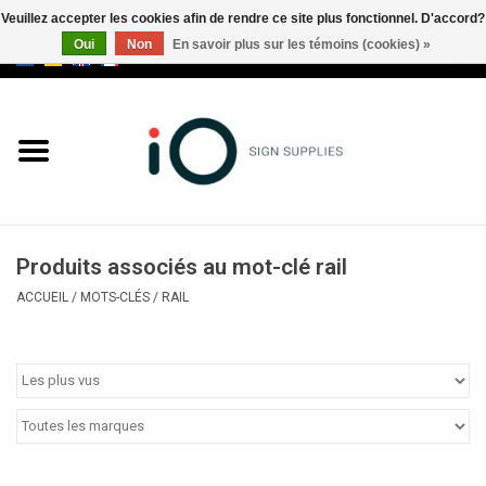
Veuillez accepter les cookies afin de rendre ce site plus fonctionnel. D'accord?
Oui
Non
En savoir plus sur les témoins (cookies) »
0 Articles - €0,00
Tous les produits
Marques
Nouveautés
Produits associés au mot-clé rail
Appelez-nous au +32 3 353 67
ACCUEIL
/
MOTS-CLÉS
/
RAIL
63