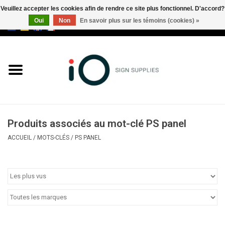
Veuillez accepter les cookies afin de rendre ce site plus fonctionnel. D'accord?
Oui
Non
En savoir plus sur les témoins (cookies) »
0 Articles - €0,00
Tous les produits
Marques
Nouveautés
Produits associés au mot-clé PS panel
Appelez-nous au +32 3 353 67
ACCUEIL
/
MOTS-CLÉS
/
PS PANEL
63