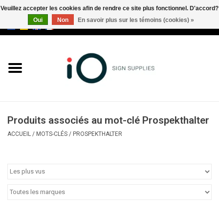
Veuillez accepter les cookies afin de rendre ce site plus fonctionnel. D'accord?
Oui
Non
En savoir plus sur les témoins (cookies) »
0 Articles - €0,00
Tous les produits
Marques
Nouveautés
Produits associés au mot-clé Prospekthalter
Appelez-nous au +32 3 353 67
ACCUEIL
/
MOTS-CLÉS
/
PROSPEKTHALTER
63