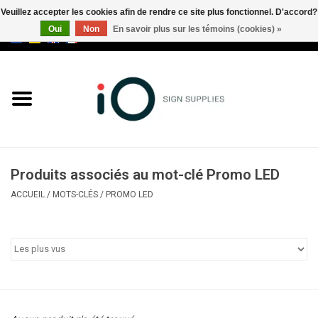
Veuillez accepter les cookies afin de rendre ce site plus fonctionnel. D'accord?
Oui
Non
En savoir plus sur les témoins (cookies) »
0 Articles - €0,00
Tous les produits
Marques
Nouveautés
Produits associés au mot-clé Promo LED
Appelez-nous au +32 3 353 67
ACCUEIL
/
MOTS-CLÉS
/
PROMO LED
63