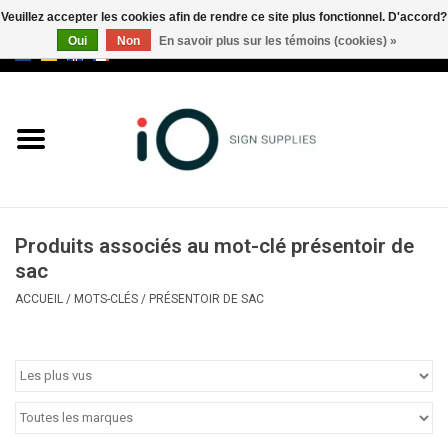
Veuillez accepter les cookies afin de rendre ce site plus fonctionnel. D'accord?
Oui
Non
En savoir plus sur les témoins (cookies) »
0 Articles - €0,00
Tous les produits
Marques
Nouveautés
Produits associés au mot-clé présentoir de
Appelez-nous au +32 3 353 67
sac
63
ACCUEIL
/
MOTS-CLÉS
/
PRÉSENTOIR DE SAC