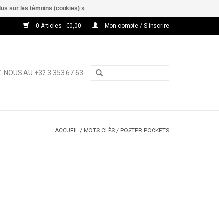
lus sur les témoins (cookies) »
0 Articles - €0,00
Mon compte / S'inscrire
-NOUS AU +32 3 353 67 63
ACCUEIL
/
MOTS-CLÉS
/
POSTER POCKETS