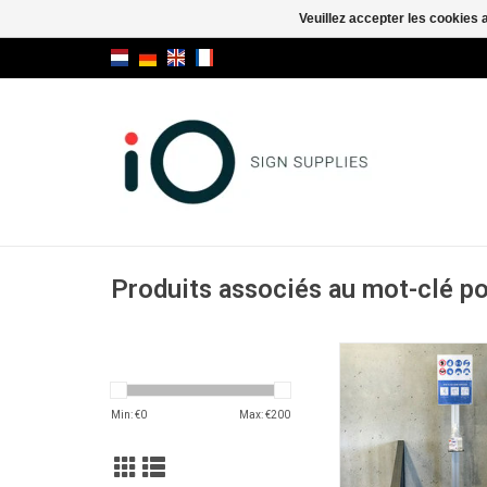
Veuillez accepter les cookies 
Produits associés au mot-clé p
Smart Floor F
Info-Display avec étag
pour distributeur de d
Min: €
0
Max: €
200
et porte affiche en D
pour vos information
publicitaires