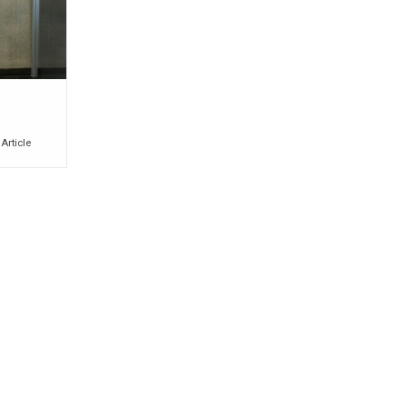
NIER
h
 Article