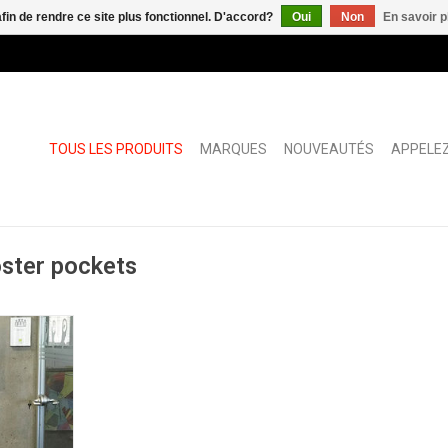
afin de rendre ce site plus fonctionnel. D'accord?
Oui
Non
En savoir p
TOUS LES PRODUITS
MARQUES
NOUVEAUTÉS
APPELEZ
oster pockets
resh
ère intégrée
ésinfectants
IN A4 ou A3
s Corona ou
.