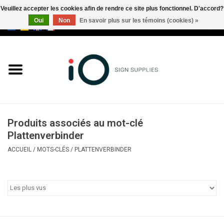
Veuillez accepter les cookies afin de rendre ce site plus fonctionnel. D'accord?
Oui
Non
En savoir plus sur les témoins (cookies) »
0 Articles - €0,00
Tous les produits
Marques
Nouveautés
Produits associés au mot-clé
Appelez-nous au +32 3 353 67
Plattenverbinder
63
ACCUEIL
/
MOTS-CLÉS
/
PLATTENVERBINDER