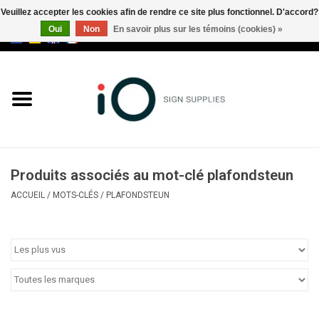
Veuillez accepter les cookies afin de rendre ce site plus fonctionnel. D'accord?
Oui
Non
En savoir plus sur les témoins (cookies) »
0 Articles - €0,00
Tous les produits
Marques
Nouveautés
Produits associés au mot-clé plafondsteun
Appelez-nous au +32 3 353 67
ACCUEIL
/
MOTS-CLÉS
/
PLAFONDSTEUN
63