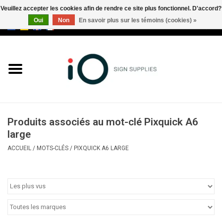
Veuillez accepter les cookies afin de rendre ce site plus fonctionnel. D'accord?
Oui
Non
En savoir plus sur les témoins (cookies) »
0 Articles - €0,00
Tous les produits
Marques
Nouveautés
Produits associés au mot-clé Pixquick A6
Appelez-nous au +32 3 353 67
large
63
ACCUEIL
/
MOTS-CLÉS
/
PIXQUICK A6 LARGE