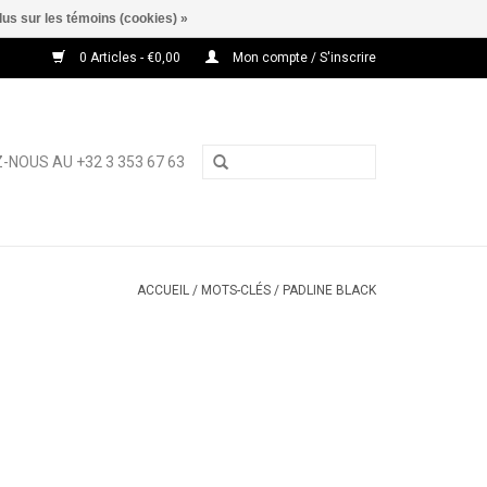
lus sur les témoins (cookies) »
0 Articles - €0,00
Mon compte / S'inscrire
-NOUS AU +32 3 353 67 63
ACCUEIL
/
MOTS-CLÉS
/
PADLINE BLACK