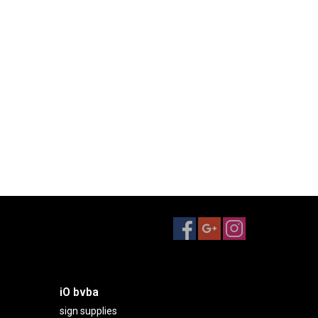
iO bvba
sign supplies