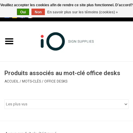
Veuillez accepter les cookies afin de rendre ce site plus fonctionnel. D'accord?
Oui
Non
En savoir plus sur les témoins (cookies) »
0 Articles - €0,00
Tous les produits
Marques
Nouveautés
Produits associés au mot-clé office desks
Appelez-nous au +32 3 353 67
ACCUEIL
/
MOTS-CLÉS
/
OFFICE DESKS
63