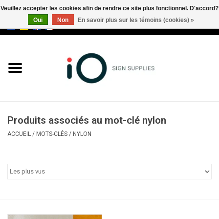
Veuillez accepter les cookies afin de rendre ce site plus fonctionnel. D'accord?
Oui
Non
En savoir plus sur les témoins (cookies) »
0 Articles - €0,00
Tous les produits
Marques
Nouveautés
Produits associés au mot-clé nylon
Appelez-nous au +32 3 353 67
ACCUEIL
/
MOTS-CLÉS
/
NYLON
63