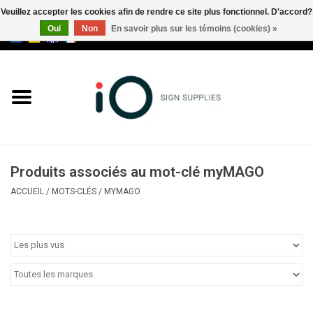
Veuillez accepter les cookies afin de rendre ce site plus fonctionnel. D'accord?
Oui
Non
En savoir plus sur les témoins (cookies) »
0 Articles - €0,00
Tous les produits
Marques
Nouveautés
Produits associés au mot-clé myMAGO
Appelez-nous au +32 3 353 67
ACCUEIL
/
MOTS-CLÉS
/
MYMAGO
63