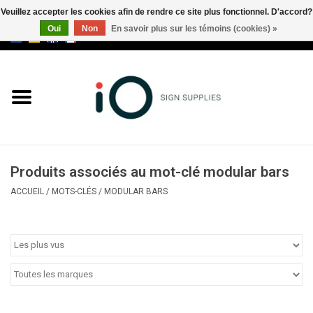
Veuillez accepter les cookies afin de rendre ce site plus fonctionnel. D'accord?
Oui
Non
En savoir plus sur les témoins (cookies) »
0 Articles - €0,00
Tous les produits
Marques
Nouveautés
Produits associés au mot-clé modular bars
Appelez-nous au +32 3 353 67
ACCUEIL
/
MOTS-CLÉS
/
MODULAR BARS
63