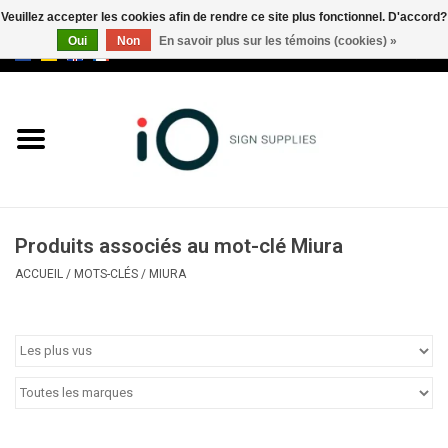
Veuillez accepter les cookies afin de rendre ce site plus fonctionnel. D'accord?
Oui
Non
En savoir plus sur les témoins (cookies) »
0 Articles - €0,00
Tous les produits
Marques
Nouveautés
Produits associés au mot-clé Miura
Appelez-nous au +32 3 353 67
ACCUEIL
/
MOTS-CLÉS
/
MIURA
63