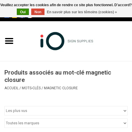
Veuillez accepter les cookies afin de rendre ce site plus fonctionnel. D'accord?
Oui
Non
En savoir plus sur les témoins (cookies) »
0 Articles - €0,00
Tous les produits
Marques
Nouveautés
Produits associés au mot-clé magnetic
Appelez-nous au +32 3 353 67
closure
63
ACCUEIL
/
MOTS-CLÉS
/
MAGNETIC CLOSURE