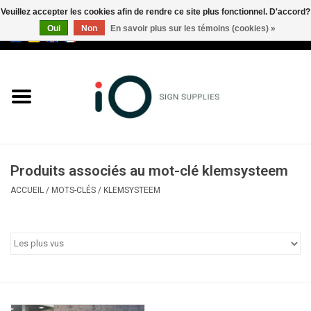
Veuillez accepter les cookies afin de rendre ce site plus fonctionnel. D'accord?
Oui
Non
En savoir plus sur les témoins (cookies) »
0 Articles - €0,00
Tous les produits
Marques
Nouveautés
Produits associés au mot-clé klemsysteem
Appelez-nous au +32 3 353 67
ACCUEIL
/
MOTS-CLÉS
/
KLEMSYSTEEM
63